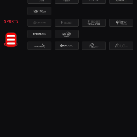
SPORTS
CASINO
TEMBAK 
IKAN
LIVE 
GAME
OTHERS