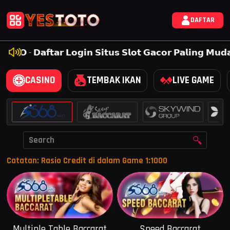
DAFTAR
𝗢𝗧𝗢 - 𝗗𝗮𝗳𝘁𝗮𝗿 𝗟𝗼𝗴𝗶𝗻 𝗦𝗶𝘁𝘂𝘀 𝗦𝗹𝗼𝘁 𝗚𝗮𝗰𝗼𝗿 𝗣𝗮𝗹𝗶𝗻𝗴 𝗠𝘂
CASINO
TEMBAK IKAN
LIVE GAME
Catatan:
 Rasio Credit di dalam Game 
1:1000
Multiple Table Baccarat
Speed Baccarat