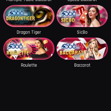
Dragon Tiger
SicBo
Roulette
Baccarat