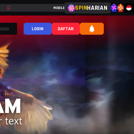
HARIAN
SPIN
MOBILE
LOGIN
DAFTAR