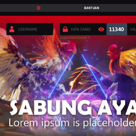
BANTUAN
Lupa Kata Sandi ?