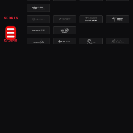
SPORTS
CASINO
TEMBAK 
IKAN
LIVE 
GAME
OTHERS